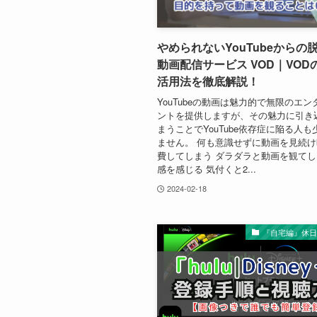
やめられないYouTubeからの
動画配信サービス VOD｜VOD
活用法を徹底解説！
YouTubeの動画は魅力的で無限のエ
ントを提供しますが、その魅力に引き
まうことでYouTube依存症に陥る人
ません。 何も意識せずに動画を見続
費してしまう ダラダラと動画を観て
感を感じる 気付くと2...
2024-02-18
『自宅編』休