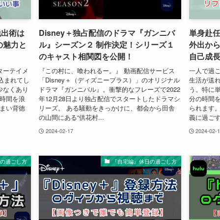
脱出術は
Disney＋独占配信のドラマ『ガンニバ
単身赴
の魅力と
ル』シーズン２ 制作決定！シリーズ１
外出か
のキャスト相関図を公開！
自己成
ンターテイメ
『この村に、喰われるー。』 動画配信サービス
一人で過
込まれてし
「Disney＋（ディズニープラス）」のオリジナル
生活が送
も少なくあり
ドラマ『ガンニバル』。衝撃的なフレーズで2022
う。特に
け時間を浪
年12月28日より独占配信でスタートしたドラマシ
分の時間
しまい背徳
リーズ。 ある騒動をきっかけに、都会から田舎
られます。
の山間にある“供花村...
義に過ごす
2024-02-17
2024-02-
日の過ごし方
『自宅編』休日の過ごし方