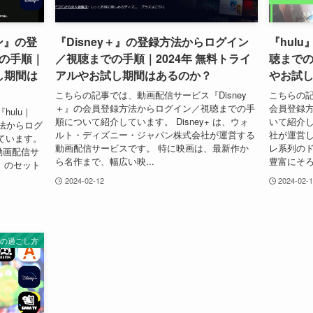
ラン』の登
『Disney＋』の登録方法からログイン
『hul
の手順｜
／視聴までの手順｜2024年 無料トライ
聴までの
し期間は
アルやお試し期間はあるのか？
やお試
こちらの記事では、動画配信サービス『Disney
こちらの記
＋』の会員登録方法からログイン／視聴までの手
会員登録
ulu｜
順について紹介しています。 Disney+ は、ウォ
いて紹介し
方法からログ
ルト・ディズニー・ジャパン株式会社が運営する
社が運営
ています。
動画配信サービスです。 特に映画は、最新作か
レ系列のド
動画配信サ
ら名作まで、幅広い映...
豊富にそろっ
」のセット
2024-02-12
2024-02-
日の過ごし方