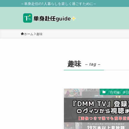
～単身赴任の1人暮らしを楽しく過ごすために～
ホーム
趣味
趣味
– tag –
『自宅編』休