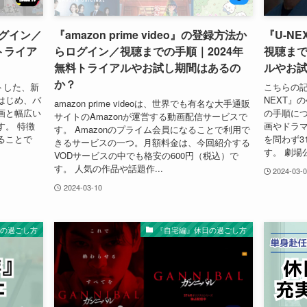
ログイン／
『amazon prime video』の登録方法か
『U-N
トライア
らログイン／視聴までの手順｜2024年
視聴まで
無料トライアルやお試し期間はあるの
ルやお
か？
ートした、新
こちらの記
はじめ、バ
NEXT』
amazon prime videoは、世界でも有名な大手通販
画と幅広い
の手順につ
サイトのAmazonが運営する動画配信サービスで
す。 特徴
画やドラ
す。 Amazonのプライム会員になることで利用で
ることで
を問わず3
きるサービスの一つ。月額料金は、今回紹介する
す。 劇場
VODサービスの中でも格安の600円（税込）で
す。 人気の作品や話題作...
2024-03-
2024-03-10
日の過ごし方
『自宅編』休日の過ごし方