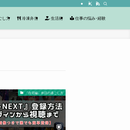
ごし方
冷凍弁当
生活術
仕事の悩み･経験
『自宅編』休日の過ごし方