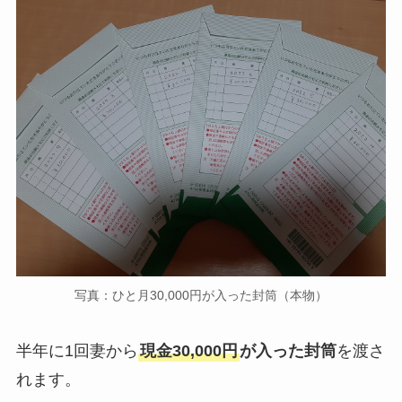
写真：ひと月30,000円が入った封筒（本物）
半年に1回妻から
現金30,000円
が入った封筒
を渡さ
れます。