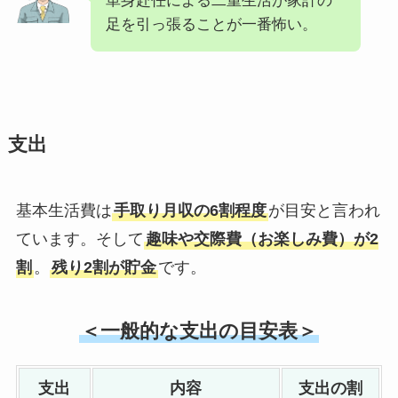
単身赴任による二重生活が家計の
足を引っ張ることが一番怖い。
支出
基本生活費は
手取り月収の6割程度
が目安と言われ
ています。そして
趣味や交際費（お楽しみ費）が2
割
。
残り2割が貯金
です。
＜一般的な支出の目安表＞
支出
内容
支出の割