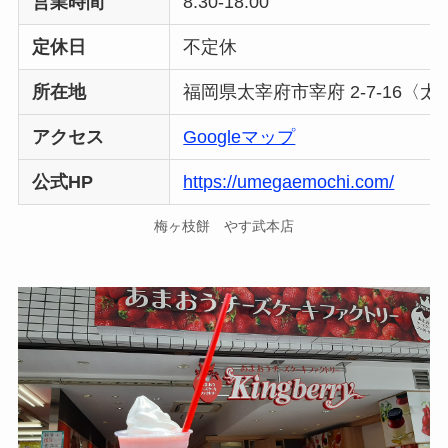
営業時間
8:30-18:00
定休日
不定休
所在地
福岡県太宰府市宰府 2-7-16〈
アクセス
Googleマップ
公式HP
https://umegaemochi.com/
梅ヶ枝餅 やす武本店