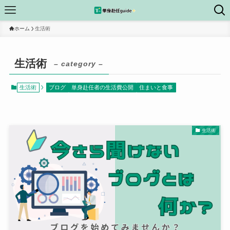
ホーム
生活術
生活術
– category –
生活術
ブログ
単身赴任者の生活費公開
住まいと食事
生活術