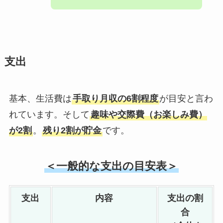
支出
基本、生活費は
手取り月収の6割程度
が目安と言わ
れています。そして
趣味や交際費（お楽しみ費）
が2割
。
残り2割が貯金
です。
＜一般的な支出の目安表＞
支出
内容
支出の割
合