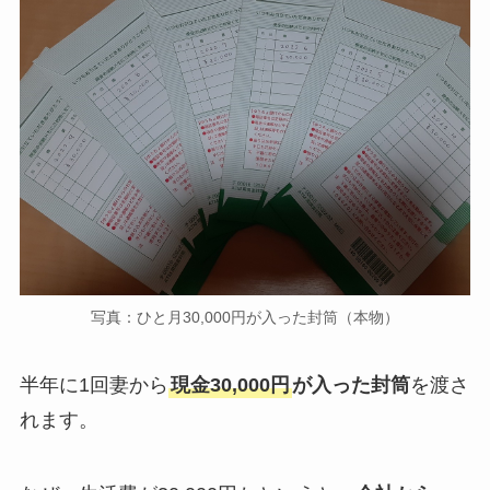
写真：ひと月30,000円が入った封筒（本物）
半年に1回妻から
現金30,000円
が入った封筒
を渡さ
れます。