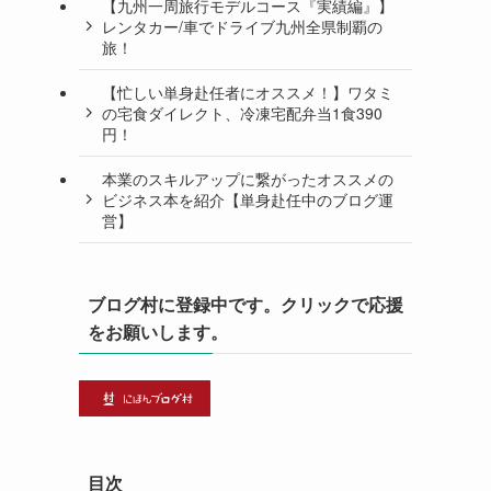
【九州一周旅行モデルコース『実績編』】
レンタカー/車でドライブ九州全県制覇の
旅！
【忙しい単身赴任者にオススメ！】ワタミ
の宅食ダイレクト、冷凍宅配弁当1食390
円！
本業のスキルアップに繋がったオススメの
ビジネス本を紹介【単身赴任中のブログ運
営】
ブログ村に登録中です。クリックで応援
をお願いします。
目次