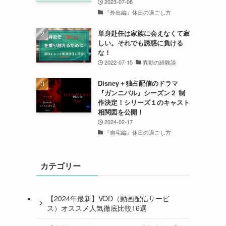
2023-07-08
『外出編』休日の過ごし方
単身赴任は家族に会えなくて寂
しい。それでも誘惑に負ける
な！
2022-07-15
異動の経験談
Disney＋独占配信のドラマ
『ガンニバル』シーズン２ 制
作決定！シリーズ１のキャスト
相関図を公開！
2024-02-17
『自宅編』休日の過ごし方
カテゴリー
【2024年最新】VOD（動画配信サービ
ス）オススメ人気徹底比較16選