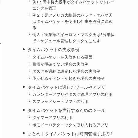
例1：田中将大投手がタイムバケットでトレー
ニングを管理
例２：元アメリカ大統領のバラク・オバマ氏
はタイムバケットを使用し仕事を円滑に進め
る
例３：実業家のイーロン・マスク氏は5分単位
でスケジュール管理しタスクをこなす
タイムバケットの失敗事例
タイムバケットを失敗させる要因
目標が明確でない場合の失敗例
タスクを過剰に設定した場合の失敗例
予期せぬイベントが起きた場合の失敗例
タイムバケットに適したツールやアプリ
カレンダーアプリやタスク管理アプリの利用
スプレッドシートソフトの活用
タイムバケットを実行するためのツール
タイマーアプリの利用
ポモドーロテクニックを取り入れるアプリ
まとめ｜タイムバケットは時間管理手法の１