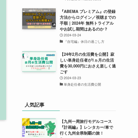
『ABEMA プレミアム』の登録
方法からログイン／視聴までの
手順｜2024年 無料トライアル
やお試し期間はあるのか？
2024-03-24
『自宅編』休日の過ごし方
【24年2月の生活費を公開】寂
しい単身赴任者が1ヵ月の生活
費を30,000円におさえ楽しく過
ごす
2024-03-23
単身赴任者の生活費公開
人気記事
【九州一周旅行モデルコース
『計画編』】レンタカー/車で
行く九州全県制覇の旅！