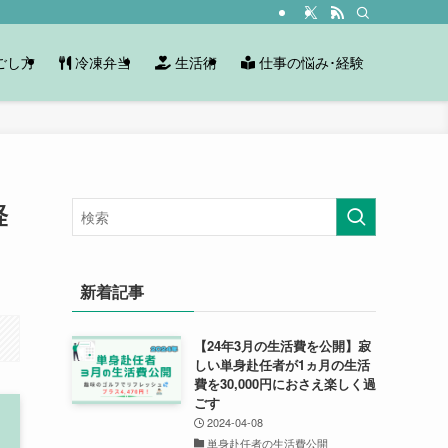
ごし方
冷凍弁当
生活術
仕事の悩み･経験
軽
新着記事
【24年3月の生活費を公開】寂
しい単身赴任者が1ヵ月の生活
費を30,000円におさえ楽しく過
ごす
2024-04-08
単身赴任者の生活費公開