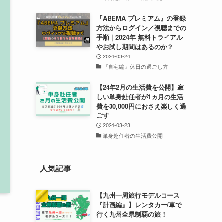
『ABEMA プレミアム』の登録
方法からログイン／視聴までの
手順｜2024年 無料トライアル
やお試し期間はあるのか？
2024-03-24
『自宅編』休日の過ごし方
【24年2月の生活費を公開】寂
しい単身赴任者が1ヵ月の生活
費を30,000円におさえ楽しく過
ごす
2024-03-23
単身赴任者の生活費公開
人気記事
【九州一周旅行モデルコース
『計画編』】レンタカー/車で
行く九州全県制覇の旅！