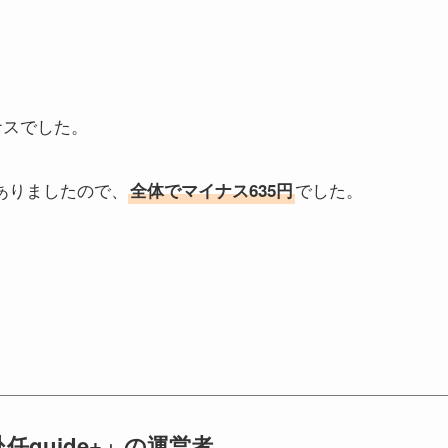
イナスでした。
ありましたので、
でした。
全体でマイナス635円
任guide+」の運営者