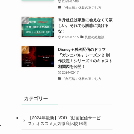
2023-07-08
『外出編』休日の過ごし方
単身赴任は家族に会えなくて寂
しい。それでも誘惑に負ける
な！
2022-07-15
異動の経験談
Disney＋独占配信のドラマ
『ガンニバル』シーズン２ 制
作決定！シリーズ１のキャスト
相関図を公開！
2024-02-17
『自宅編』休日の過ごし方
カテゴリー
【2024年最新】VOD（動画配信サービ
ス）オススメ人気徹底比較16選