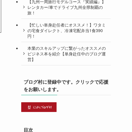
【九州一周旅行モデルコース『実績編』】
レンタカー/車でドライブ九州全県制覇の
旅！
【忙しい単身赴任者にオススメ！】ワタミ
の宅食ダイレクト、冷凍宅配弁当1食390
円！
本業のスキルアップに繋がったオススメの
ビジネス本を紹介【単身赴任中のブログ運
営】
ブログ村に登録中です。クリックで応援
をお願いします。
目次