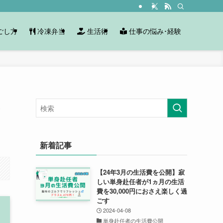
ごし方
冷凍弁当
生活術
仕事の悩み･経験
さ
新着記事
【24年3月の生活費を公開】寂
しい単身赴任者が1ヵ月の生活
費を30,000円におさえ楽しく過
ごす
2024-04-08
単身赴任者の生活費公開