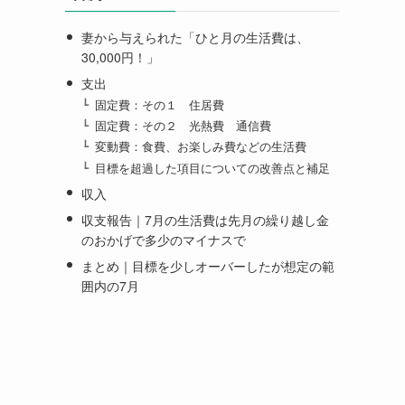
妻から与えられた「ひと月の生活費は、
30,000円！」
支出
固定費：その１ 住居費
固定費：その２ 光熱費 通信費
変動費：食費、お楽しみ費などの生活費
目標を超過した項目についての改善点と補足
収入
収支報告｜7月の生活費は先月の繰り越し金
のおかげで多少のマイナスで
まとめ｜目標を少しオーバーしたが想定の範
囲内の7月