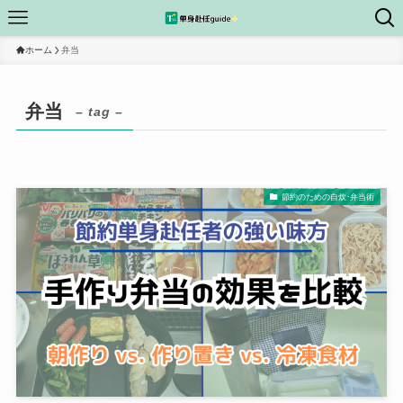
ホーム
弁当
弁当
– tag –
節約のための自炊･弁当術