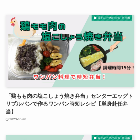
節約のための自炊･弁当術
「鶏もも肉の塩こしょう焼き弁当」センターエッグト
リプルパンで作るワンパン時短レシピ【単身赴任弁
当】
2023-05-28
節約のための自炊･弁当術